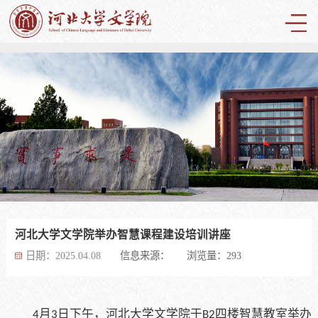
河北大学文学院举办智慧课程建设培训讲座
河北大学文学院举办智慧课程建设培训讲座
河北大学文学院举办智慧课程建设培训讲座
河北大学文学院举办智慧课程建设培训讲座
河北大学文学院举办智慧课程建设培训讲座
河北大学文学院举办智慧课程建设培训讲座
河北大学文学院举办智慧课程建设培训讲座
河北大学文学院举办智慧课程建设培训讲座
河北大学文学院举办智慧课程建设培训讲座
河北大学文学院举办智慧课程建设培训讲座
河北大学文学院举办智慧课程建设培训讲座
河北大学文学院举办智慧课程建设培训讲座
河北大学文学院举办智慧课程建设培训讲座
河北大学文学院举办智慧课程建设培训讲座
河北大学文学院举办智慧课程建设培训讲座
河北大学文学院举办智慧课程建设培训讲座
河北大学文学院举办智慧课程建设培训讲座
河北大学文学院举办智慧课程建设培训讲座
河北大学文学院举办智慧课程建设培训讲座
河北大学文学院举办智慧课程建设培训讲座
河北大学文学院举办智慧课程建设培训讲座
河北大学文学院举办智慧课程建设培训讲座
河北大学文学院举办智慧课程建设培训讲座
河北大学文学院举办智慧课程建设培训讲座
河北大学文学院举办智慧课程建设培训讲座
河北大学文学院举办智慧课程建设培训讲座
河北大学文学院举办智慧课程建设培训讲座
河北大学文学院举办智慧课程建设培训讲座
河北大学文学院举办智慧课程建设培训讲座
河北大学文学院举办智慧课程建设培训讲座
河北大学文学院举办智慧课程建设培训讲座
河北大学文学院举办智慧课程建设培训讲座
河北大学文学院举办智慧课程建设培训讲座
河北大学文学院举办智慧课程建设培训讲座
河北大学文学院举办智慧课程建设培训讲座
河北大学文学院举办智慧课程建设培训讲座
河北大学文学院举办智慧课程建设培训讲座
河北大学文学院举办智慧课程建设培训讲座
河北大学文学院举办智慧课程建设培训讲座
河北大学文学院举办智慧课程建设培训讲座
河北大学文学院举办智慧课程建设培训讲座
河北大学文学院举办智慧课程建设培训讲座
河北大学文学院举办智慧课程建设培训讲座
河北大学文学院举办智慧课程建设培训讲座
河北大学文学院举办智慧课程建设培训讲座
河北大学文学院举办智慧课程建设培训讲座
河北大学文学院举办智慧课程建设培训讲座
河北大学文学院举办智慧课程建设培训讲座
河北大学文学院举办智慧课程建设培训讲座
河北大学文学院举办智慧课程建设培训讲座
河北大学文学院举办智慧课程建设培训讲座
河北大学文学院举办智慧课程建设培训讲座
河北大学文学院举办智慧课程建设培训讲座
河北大学文学院举办智慧课程建设培训讲座
河北大学文学院举办智慧课程建设培训讲座
河北大学文学院举办智慧课程建设培训讲座
河北大学文学院举办智慧课程建设培训讲座
河北大学文学院举办智慧课程建设培训讲座
河北大学文学院举办智慧课程建设培训讲座
河北大学文学院举办智慧课程建设培训讲座
河北大学文学院举办智慧课程建设培训讲座
河北大学文学院举办智慧课程建设培训讲座
河北大学文学院举办智慧课程建设培训讲座
河北大学文学院举办智慧课程建设培训讲座
河北大学文学院举办智慧课程建设培训讲座
河北大学文学院举办智慧课程建设培训讲座
河北大学文学院举办智慧课程建设培训讲座
河北大学文学院举办智慧课程建设培训讲座
河北大学文学院举办智慧课程建设培训讲座
河北大学文学院举办智慧课程建设培训讲座