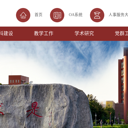
首页
首页
首页
首页
首页
首页
首页
首页
首页
首页
首页
首页
首页
首页
首页
首页
首页
首页
首页
首页
首页
首页
首页
首页
首页
首页
首页
首页
首页
首页
首页
首页
首页
首页
首页
首页
首页
首页
首页
首页
首页
首页
首页
首页
首页
首页
首页
首页
首页
首页
首页
首页
首页
首页
首页
首页
首页
首页
首页
首页